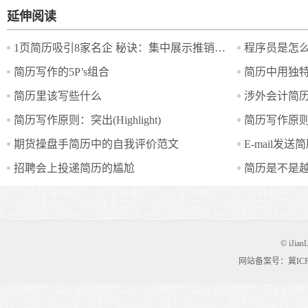
延伸阅读
1页简历吸引8家名企 秘诀：集中展示推销特长
简历写作的5P’s组合
简历中用独特
简历里该写些什么
简历写作原则：突出(Highlight)
简历写作原则：简
期货操盘手简历中的自我评价范文
E-mail发
招聘会上投递简历的尴尬
简历是不是
© iJian
网站备案号：冀ICP备0