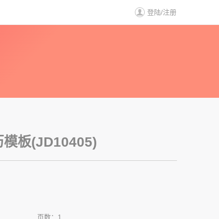
登陆
/
注册
历
板(JD10405)
页数：1