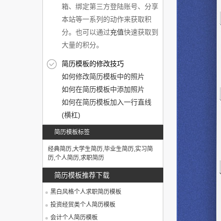
箱、绑定第三方登陆账号、分享
本站等一系列的动作来获取积
分。也可以通过
充值
快速获取到
大量的积分。
简历模板的修改技巧
如何修改简历模板中的照片
如何在简历模板中添加照片
如何在简历模板加入一行直线
(横杠)
简历模板标签
经典简历
,
大学生简历
,
毕业生简历
,
实习简
历
,
个人简历
,
求职简历
简历模板推荐下载
黑白风格个人求职简历模板
投资经贸类个人简历模板
会计个人简历模板