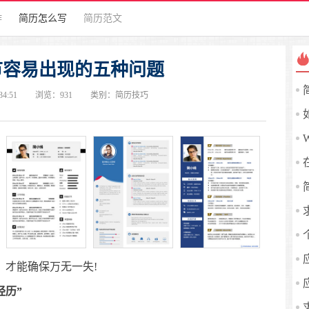
作
简历怎么写
简历范文
节容易出现的五种问题
34:51
浏览：
931
类别：
简历技巧
才能确保万无一失!
经历”