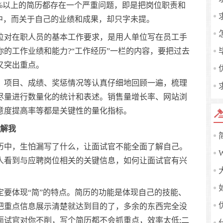
以上的简历都存在一个严重问题，即是把岗位职责和
栏中，而关于自己的业绩和成果，却只字未提。
对在职人员的基本工作要求，是用人单位写在员工手
的工作业绩和能力?“工作经历”一栏的内容，要把过去
又突出重点。
项目、成绩、奖惩情况等认真仔细地回顾一遍，梳理
尽量进行数量化的统计和表述。销售量增长率、网站浏
意度提高率等都是关键性的量化指标。
了解我
中，生怕漏写了什么，让面试官不能全面了解自己。
人看到与应聘岗位相关的关键信息，如何让面试官有兴
体现“简”的特点。简历的功能是体现自己的技能、
把重点信息展示清楚就达到目的了，多余的东西完全没
面试官对你不削，写个简历都不会抓重点，效率太低;二