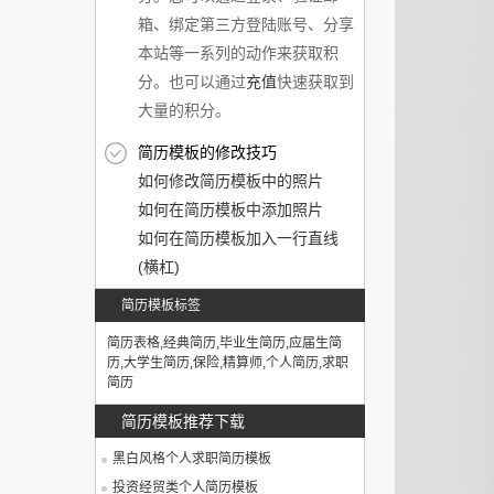
箱、绑定第三方登陆账号、分享
本站等一系列的动作来获取积
分。也可以通过
充值
快速获取到
大量的积分。
简历模板的修改技巧
如何修改简历模板中的照片
如何在简历模板中添加照片
如何在简历模板加入一行直线
(横杠)
简历模板标签
简历表格
,
经典简历
,
毕业生简历
,
应届生简
历
,
大学生简历
,
保险
,
精算师
,
个人简历
,
求职
简历
简历模板推荐下载
黑白风格个人求职简历模板
投资经贸类个人简历模板