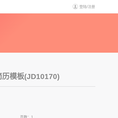
登陆
/
注册
历
模板(JD10170)
页数：1