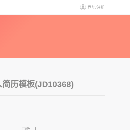
登陆
/
注册
历
历模板(JD10368)
页数：1