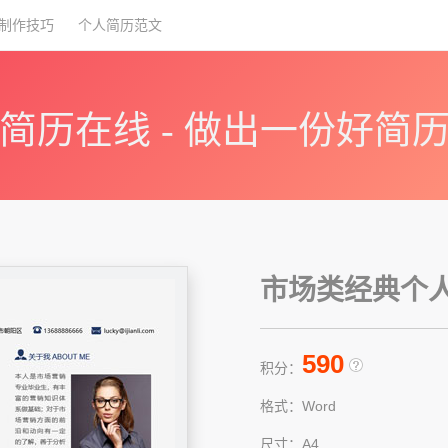
制作技巧
个人简历范文
简历在线 - 做出一份好简
市场类经典个人简
590
积分：
格式：Word
尺寸：A4