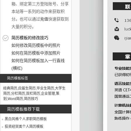
箱、绑定第三方登陆账号、分享
本站等一系列的动作来获取积
分。也可以通过
充值
快速获取到
大量的积分。
简历模板的修改技巧
如何修改简历模板中的照片
如何在简历模板中添加照片
如何在简历模板加入一行直线
(横杠)
简历模板标签
经典简历
,
应届生简历
,
毕业生简历
,
大学生
简历
,
分栏简历
,
双栏简历
,
企业管理
,
策
划
,
Word简历
,
简历技巧
简历模板推荐下载
黑白风格个人求职简历模板
投资经贸类个人简历模板