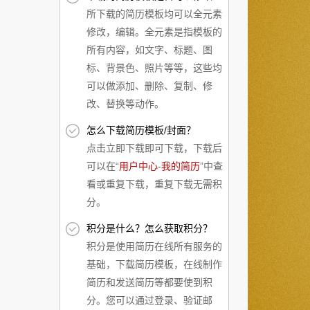
所下载的简历模板均可以全元素
修改，编辑。全元素是指模板的
所有内容，如文字、标题、图
标、背景色、照片等等，这些均
可以做添加、删除、复制、修
改、替换等动作。
怎么下载简历模板/封面？
点击立即下载即可下载，下载后
可以在“
用户中心
-
我的简历
”中查
看或重复下载，重复下载无需积
分。
积分是什么？怎么获取积分？
积分是使用简历在线所有服务的
基础，下载简历模板，在线制作
简历和发送简历等都要使到积
分。您可以通过登录、验证邮