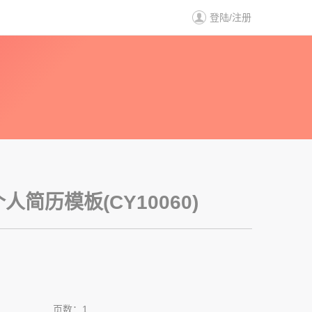
登陆
/
注册
历
简历模板(CY10060)
页数：1