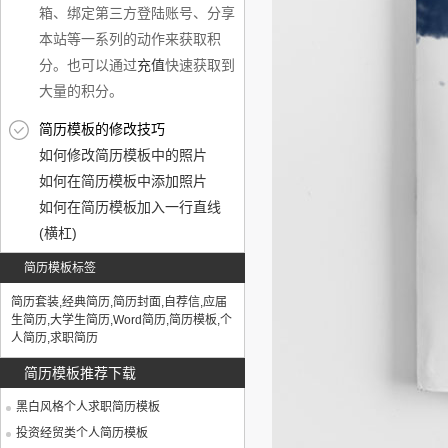
箱、绑定第三方登陆账号、分享
本站等一系列的动作来获取积
分。也可以通过
充值
快速获取到
大量的积分。
简历模板的修改技巧
如何修改简历模板中的照片
如何在简历模板中添加照片
如何在简历模板加入一行直线
(横杠)
简历模板标签
简历套装
,
经典简历
,
简历封面
,
自荐信
,
应届
生简历
,
大学生简历
,
Word简历
,
简历模板
,
个
人简历
,
求职简历
简历模板推荐下载
黑白风格个人求职简历模板
投资经贸类个人简历模板