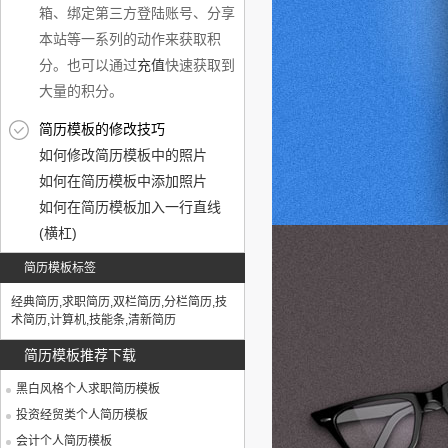
箱、绑定第三方登陆账号、分享
本站等一系列的动作来获取积
分。也可以通过
充值
快速获取到
大量的积分。
简历模板的修改技巧
如何修改简历模板中的照片
如何在简历模板中添加照片
如何在简历模板加入一行直线
(横杠)
简历模板标签
经典简历
,
求职简历
,
双栏简历
,
分栏简历
,
技
术简历
,
计算机
,
技能条
,
清新简历
简历模板推荐下载
黑白风格个人求职简历模板
投资经贸类个人简历模板
会计个人简历模板