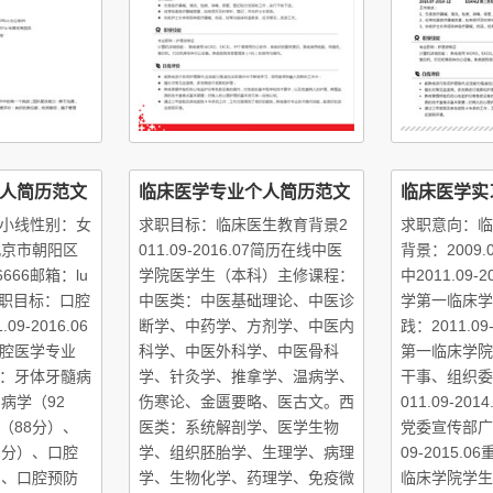
人简历范文
临床医学专业个人简历范文
临床医学实
小线性别：女
求职目标：临床医生教育背景2
求职意向：临
北京市朝阳区
011.09-2016.07简历在线中医
背景：2009.0
6666邮箱：lu
学院医学生（本科）主修课程：
中2011.09-
com求职目标：口腔
中医类：中医基础理论、中医诊
学第一临床学
9-2016.06
断学、中药学、方剂学、中医内
践：2011.09
腔医学专业
科学、中医外科学、中医骨科
第一临床学院
：牙体牙髓病
学、针灸学、推拿学、温病学、
干事、组织委
病学（92
伤寒论、金匮要略、医古文。西
011.09-20
（88分）、
医类：系统解剖学、医学生物
党委宣传部广播
2分）、口腔
学、组织胚胎学、生理学、病理
09-2015.
）、口腔预防
学、生物化学、药理学、免疫微
临床学院学生