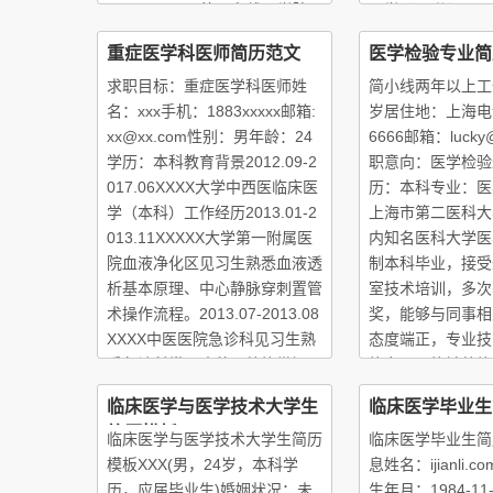
2.09-2017.06简历在线医学院
医学（95分）、
医学检验（本科）主修课程
学（81分）、口
重症医学科医师简历范文
医学检验专业简
求职目标：重症医学科医师姓
简小线两年以上工作
名：xxx手机：1883xxxxx邮箱:
岁居住地：上海电话
xx@xx.com性别：男年龄：24
6666邮箱：lucky@i
学历：本科教育背景2012.09-2
职意向：医学检验
017.06XXXX大学中西医临床医
历：本科专业：医
学（本科）工作经历2013.01-2
上海市第二医科大
013.11XXXXX大学第一附属医
内知名医科大学医
院血液净化区见习生熟悉血液透
制本科毕业，接受
析基本原理、中心静脉穿刺置管
室技术培训，多次
术操作流程。2013.07-2013.08
奖，能够与同事相
XXXX中医医院急诊科见习生熟
态度端正，专业技
悉急诊科常见病种。熟练掌握
能力强。能够熟练
医学方面的各种仪
临床医学与医学技术大学生
临床医学毕业生
方法，可
简历模板
临床医学与医学技术大学生简历
临床医学毕业生简
模板XXX(男，24岁，本科学
息姓名：ijianli
历，应届毕业生)婚姻状况：未
生年月：1984-1