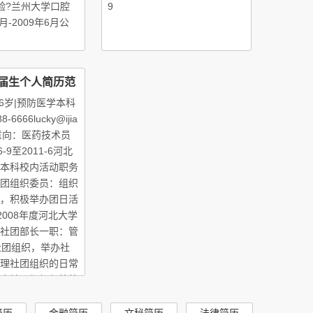
验?兰州大学口腔
9
月-2009年6月公
届生个人简历范
6岁|预防医学本科
8-6666lucky@ijia
求职意向：医药技术员
-9至2011-6河北
本科校内活动职务
团组织委员：组织
，积极举办团日活
-2008年度河北大学
社团部长一职：管
社团组织，举办社
理社团组织的日常
合社团组织与外校
简历
金融简历
文秘简历
法律简历