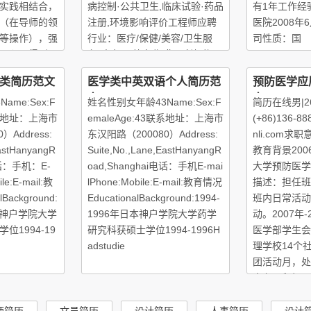
实践相结合，
病控制·公共卫生,临床试验·药品
有1年工作经
（在导师的领
注册,环境影响评价工程师应聘
医院2008年6
等操作），强
行业：医疗/保健/美容/卫生服
司性质：国
取心，得到了
务,政府/公共事业/非盈利机构,
评，使我信心
教育
类简历范文
医学类中英双语个人简历范
预防医学应
工作岗位。
文
文
me:Sex:F
姓名性别女年龄43Name:Sex:F
简历在线男|2
3联系地址：上海市
emaleAge:43联系地址：上海市
(+86)136-888
）Address:
东汉阳路（200080）Address:
nli.com
EastHanyangR
Suite,No.,Lane,EastHanyangR
教育背景2006
电话：手机：E-
oad,Shanghai电话：手机E-mai
大学预防医学
le:E-mail:教
lPhone:Mobile:E-mail:教育情况
描述：担任班
Background:
EducationalBackground:1994-
班内日常活动
日本神户学院大学
1996年日本神户学院大学药学
动。2007年
位1994-19
研究科获硕士学位1994-1996H
医学部学生会
adstudie
理学校14个
团活动月，处
事务，积极配
之间的联
师简历
文员简历
设计简历
人事简历
设计