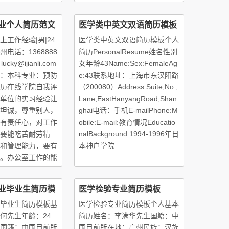
4.10-2015.0
业个人简历范文
医学类中英文双语简历模板
工作经验|男|24
医学类中英文双语简历模板个人
电话：1368888
简历PersonalResume姓名性别
ucky@ijianli.com
女年龄43Name:Sex:FemaleAg
：本科专业：预防
e:43联系地址：上海市东汉阳路
历在线学院自我评
（200080）Address:Suite,No.,
单位的实习经验让
Lane,EastHanyangRoad,Shan
坦诚，尊重别人，
ghai电话：手机E-mailPhone:M
有责任心，对工作
obile:E-mail:教育情况Educatio
要能吃苦耐劳精
nalBackground:1994-1996年日
和管理能力，要有
本神户学院
。办公室工作的能
院实习期间的临床
全面充实自己的能
业毕业生简历模
医学检验专业简历模板
毕业生简历模板基
医学检验专业简历模板个人基本
何先生年龄：24
简历姓名：李满华先生国籍：中
国籍：中国目前所
国目前所在地：广州民族：汉族