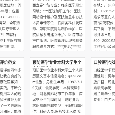
现居住地：河
西宜春学院专业：临床医学现实
在地：广州户
作年限：应届
习地：****医院兼职工作：医院
材：168cm
11-86666
网站设计维护及医院信息中心技
婚求职意向人
聘类型：全职应
术员申请职位：临床各科住院医
职?应聘职位
师,医疗管理人
师、兼职医院网站制作维护、医
其它类：不限
共卫生应聘行
院信息系统建立维护、医院市场
可到职日期：
容/卫生服务期
推广策划、医院管理助理等相关
500--20
庄市期望月
职位联系方式：****(电话)****@
工作经历公司
英语具有优良
163.com(Email)！自我评价在
境检验检疫局起
口语一般，能
校期间学习刻苦,成绩优
01～2009
评价范文
预防医学专业本科大学生个
口腔医学求
位所属行业
人简历范文
我评价四年多
预防医学专业本科大学生个人简
口腔医学求职
让我在良好的
历范文基本信息姓名：ijianli.co
康性别：男年
汲取医学知
m性别：男出生年月：1987-7-1
族户籍：湖北
实践，不断充
9民族：最高学历：本科现居住
婚最高学历：
刻用军人的规
地：河北省廊坊市工作年限：应
肃兰州毕业院
多次被评为优
届毕业生到岗时间：随时身高：
专业：口腔医学----
了一名临床医
求职意向应聘类型：全职应聘职
----------------
习期间，能够
位：科研人员,医药技术人员,疾
------------