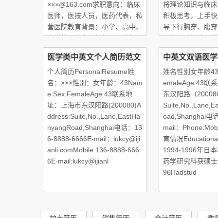
×××@163.com求职意向：临床
将理论知识与临床
医师，医技人员，医药代表，私
积极思考，上手快
营医院教育背景：小学、高中、
导下行胸穿、腹穿
大学外语能力：例如：可进行
烈的团队精神和进
上级医师的一致好
医学类中英文个人简历范文
中英文双语医学
百倍的走向今后的
个人简历PersonalResume姓
姓名性别女年龄43Na
名：×××性别：女年龄：43Nam
emaleAge:4
e:Sex:FemaleAge:43联系地
东汉阳路（200080
址：上海市东汉阳路(200080)A
Suite,No.,Lane,
ddress:Suite,No.,Lane,EastHa
oad,Shanghai
nyangRoad,Shanghai电话：13
mail：Phone:Mobi
6-8888-6666E-mail：lukcy@iji
育情况Educational
anli.comMobile:136-8888-666
1994-1996年
6E-mail:lukcy@ijianl
药学研究科获硕士学
96Hadstud
护士简历
销售简历
会计简历
教