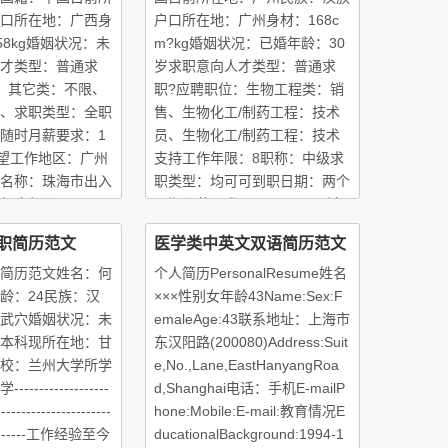
口所在地：广西身
户口所在地：广州身材：168c
?58kg婚姻状况：未
m?kg婚姻状况：已婚年龄：30
才类型：普通求
岁求职意向人才类型：普通求
：其它类：不限、
职?应聘职位：生物工程类：销
、求职类型：全职
售、生物化工/制药工程：技术
随时月薪要求：1
员、生物化工/制药工程：技术
00希望工作地区：广州
支持工作年限：8职称：中级求
名称：珠海市出入
职类型：均可可到职日期：两个
止年月：2009-
星期月薪要求：2000--3500希
-06公司性质：事业单
望工作地区：广州工作经历：公
职简历范文
医学类中英文双语简历范文
司名称：北京博劢行有限公
简历范文姓名：何
个人简历PersonalResume姓名
龄：24民族：汉
×××性别女年龄43Name:Sex:F
武穴婚姻状况：未
emaleAge:43联系地址：上海市
本科现所在地：甘
东汉阳路(200080)Address:Suit
校：兰州大学所学
e,No.,Lane,EastHanyangRoa
---------------
d,Shanghai电话：手机E-mailP
-----------------------
hone:Mobile:E-mail:教育情况E
----------工作经验至今
ducationalBackground:1994-1