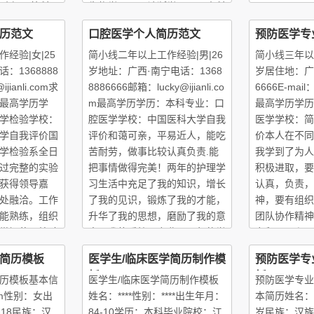
口腔颌面外科
生物学、西医诊断学、西医内科
3.09-2014.0
腔修复
学。中西医结合类：中西医结合
历范文
口腔医学个人简历范文
预防医学专
儿科、中西医结合临床传染病学
经验|女|25
简小线二年以上工作经验|男|26
简小线三年以上
：1368888
岁地址：广西·南宁电话：1368
岁居住地：广州
jianli.com求
8886666邮箱：lucky@ijianli.co
6666E-mail：l
最高学历学
m最高学历学历：本科专业：口
最高学历学历
学检验学校：
腔医学学校：中国医科大学自我
医学学校：简
学自我评价国
评价和蔼可亲，平易近人，能吃
价本人在不同
学检验系全日
苦耐劳，做事比较认真负责.能
我学到了为人
过完整的实验
把事情做得完美！两年的护理学
积极进取，要
获得领导嘉
习生活中充足了我的知识，增长
认真，负责，
处融洽。工作
了我的见识，锻炼了我的才能，
神，要有组织
能熟练，组织
升华了我的思想，磨励了我的意
团队协作精神
掌握使用检验
志，我热爱护理专业，几年的学
力积累，和医
器设备和实验
习熏陶了我的医学梦，让我的羽
学习让我更加
简历模板
医学生/临床医学简历制作模
预防医学专
翼更
板
板
历模板基本信
医学生/临床医学简历制作模板
预防医学专业
.com性别：女出
姓名：****性别：****出生年月：
本简历姓名：
1-18民族：汉
84-10学历：本科毕业院校：江
岁民族：汉族