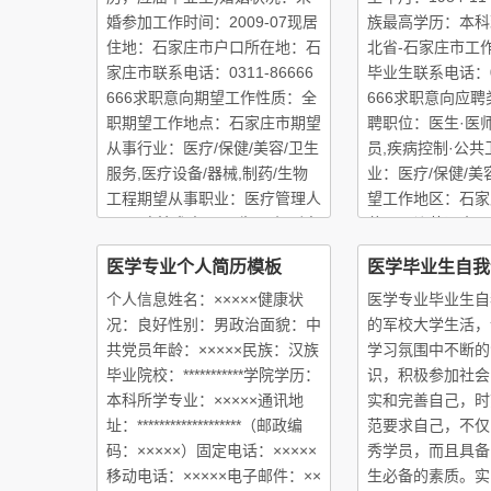
婚参加工作时间：2009-07现居
族最高学历：本科
住地：石家庄市户口所在地：石
北省-石家庄市工
家庄市联系电话：0311-86666
毕业生联系电话：03
666求职意向期望工作性质：全
666求职意向应
职期望工作地点：石家庄市期望
聘职位：医生·医
从事行业：医疗/保健/美容/卫生
员,疾病控制·公
服务,医疗设备/器械,制药/生物
业：医疗/保健/美
工程期望从事职业：医疗管理人
望工作地区：石家
员,医疗技术人员,医生/医师到岗
薪：面议英语水平
时间：面谈期望月薪：2000元
的听说读写能力，
医学专业个人简历模板
医学毕业生自我
－2
在
个人信息姓名：×××××健康状
医学专业毕业生自
况：良好性别：男政治面貌：中
的军校大学生活，
共党员年龄：×××××民族：汉族
学习氛围中不断的
毕业院校：***********学院学历：
识，积极参加社会
本科所学专业：×××××通讯地
实和完善自己，时
址：*******************（邮政编
范要求自己，不仅
码：×××××）固定电话：×××××
秀学员，而且具备
移动电话：×××××电子邮件：××
生必备的素质。实