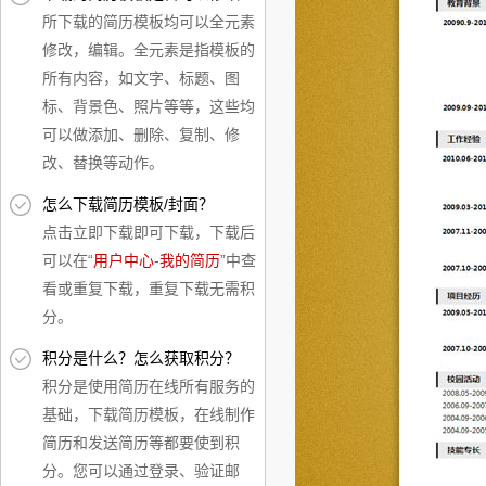
所下载的简历模板均可以全元素
修改，编辑。全元素是指模板的
所有内容，如文字、标题、图
标、背景色、照片等等，这些均
可以做添加、删除、复制、修
改、替换等动作。
怎么下载简历模板/封面？
点击立即下载即可下载，下载后
可以在“
用户中心
-
我的简历
”中查
看或重复下载，重复下载无需积
分。
积分是什么？怎么获取积分？
积分是使用简历在线所有服务的
基础，下载简历模板，在线制作
简历和发送简历等都要使到积
分。您可以通过登录、验证邮