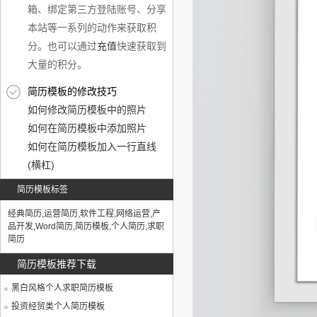
箱、绑定第三方登陆账号、分享
本站等一系列的动作来获取积
分。也可以通过
充值
快速获取到
大量的积分。
简历模板的修改技巧
如何修改简历模板中的照片
如何在简历模板中添加照片
如何在简历模板加入一行直线
(横杠)
简历模板标签
经典简历
,
运营简历
,
软件工程
,
网络运营
,
产
品开发
,
Word简历
,
简历模板
,
个人简历
,
求职
简历
简历模板推荐下载
黑白风格个人求职简历模板
投资经贸类个人简历模板